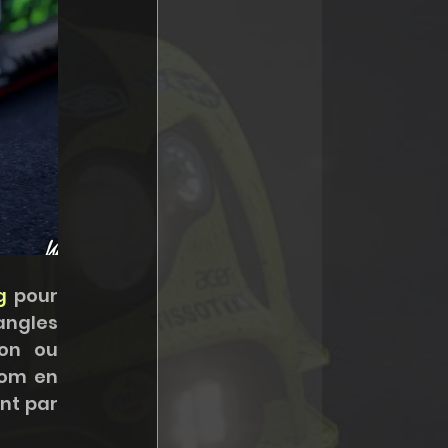
g
 pour 
ngles 
on ou 
om en 
phase avec vos couleurs, sponsors et logos. Contactez nous directement par 