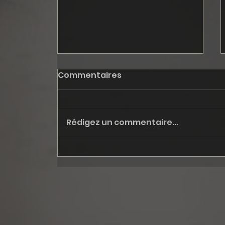
Commentaires
Rédigez un commentaire...
October: Fall '24, step I