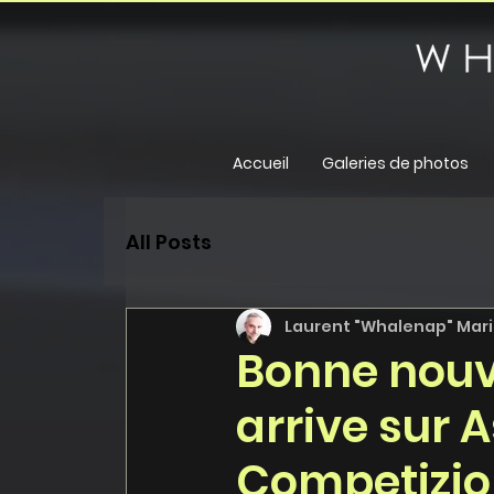
Accueil
Galeries de photos
All Posts
Laurent "Whalenap" Maril
Bonne nouv
arrive sur 
Competizio