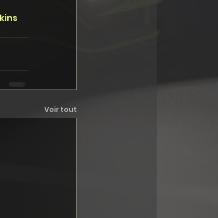
kins
Voir tout