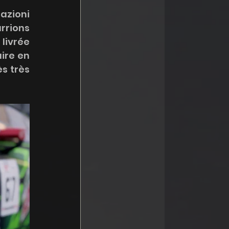
azioni 
rions 
livrée 
ire en 
s très 