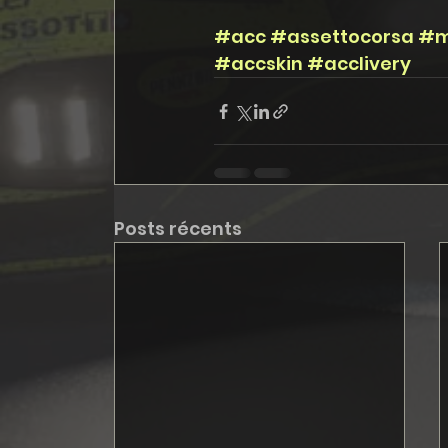
#acc
#assettocorsa
#m
#accskin
#acclivery
Posts récents