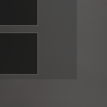
ng GT3:
upported fall