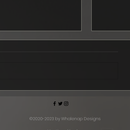
Les news de septembre :
Ford Musta
Ford, iRacing, LeMans
officially s
Ultimate, AC Evo...
2024
©2020-2023 by Whalenap Designs