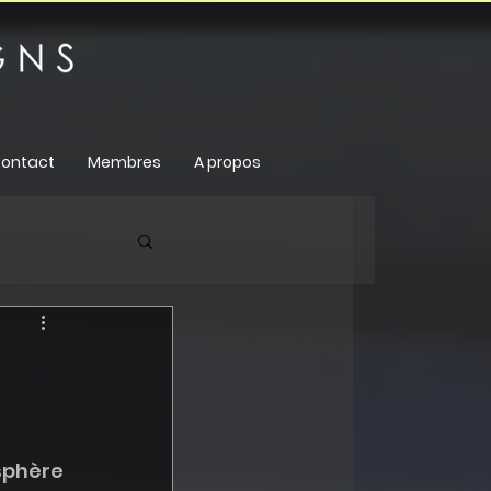
ontact
Membres
A propos
sphère 