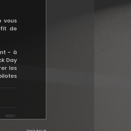
 vous 
it de 
t - à 
k Day 
r les 
ilotes 