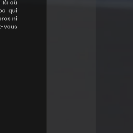
 là où 
e qui 
ras ni 
-vous 