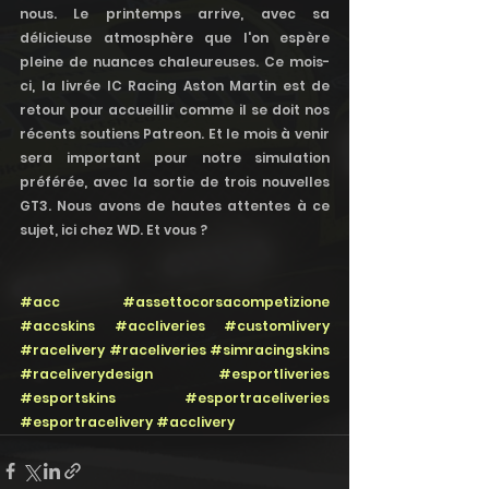
nous. Le printemps arrive, avec sa 
délicieuse atmosphère que l'on espère 
pleine de nuances chaleureuses. Ce mois-
ci, la livrée IC Racing Aston Martin est de 
retour pour accueillir comme il se doit nos 
récents soutiens Patreon. Et le mois à venir 
sera important pour notre simulation 
préférée, avec la sortie de trois nouvelles 
GT3. Nous avons de hautes attentes à ce 
sujet, ici chez WD. Et vous ?
#acc
#assettocorsacompetizione
#accskins
#accliveries
#customlivery
#racelivery
#raceliveries
#simracingskins
#raceliverydesign
#esportliveries
#esportskins
#esportraceliveries
#esportracelivery
#acclivery