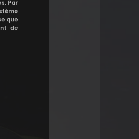
s. Par 
stème 
ce que 
nt de 