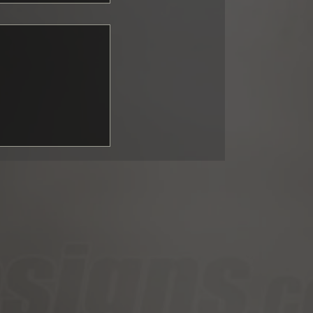
ng GT3:
upported fall