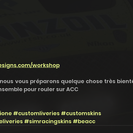
esigns.com/workshop
, nous vous préparons quelque chose très bientô
ensemble pour rouler sur ACC
ione
#customliveries
#customskins
liveries
#simracingskins
#beacc