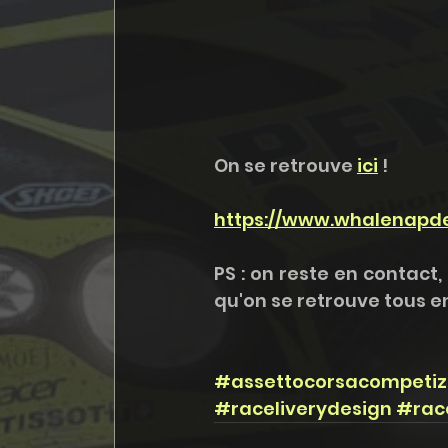
On se retrouve
ici
 !
https://www.whalenapd
PS : on reste en contact
qu'on se retrouve tous 
#assettocorsacompetiz
#raceliverydesign
#race