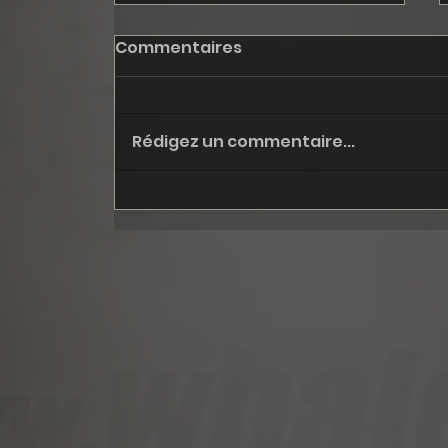
Commentaires
Rédigez un commentaire...
October: Fall '24, step I