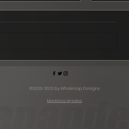
Les news de septembre :
Ford Musta
Ford, iRacing, LeMans
officially s
Ultimate, AC Evo...
2024
©2020-2023 by Whalenap Designs
Mentions légales