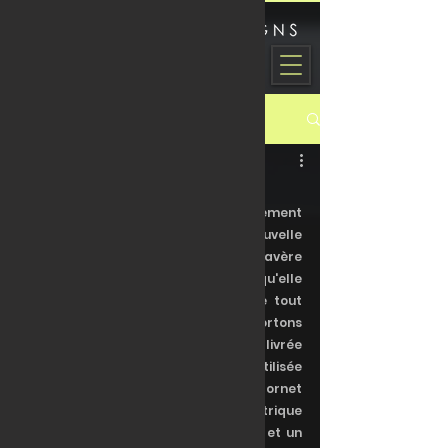
Livrées de course
& Design
Post
Laurent "Whalenap" Marill
19 mai 2023
1 min de lecture
Lamborghini Huracàn GT3 Evo2
Relativement éclipsée lors du lancement 
de ce nouveau DLC, cette nouvelle 
évolution de l'Huracàn GT3 s'avère 
finalement aussi efficace en piste qu'elle 
est à même de flatter la rétine de tout 
observateur passionné. Nous sortons 
aujourd'hui deux versions d'une livrée 
inspirée par le schéma WD utilisée 
originellement pour l'écurie Hornet 
Motorsports, soit un modèle asymétrique 
fondé un usage de lignes bisautées et un 