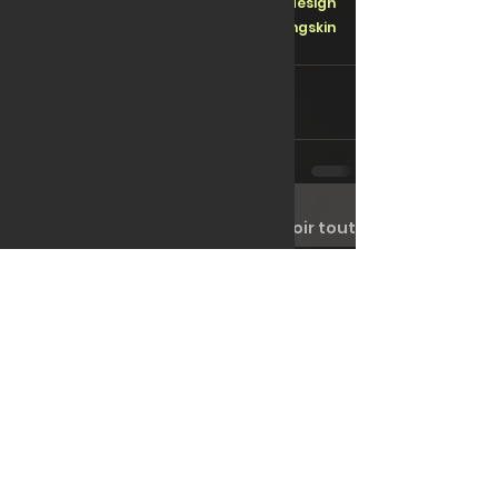
#raceliverydesign
#raceliveriesdesign
#customskin
#simracingskin
#simracingskins
#simracinglivery
Voir tout
Posts récents