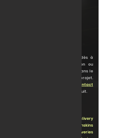
Ces deux modèles de livrée sont dès à 
présent disponibles pour conversion ou 
customisation, suivant vos besoins dans le 
développement de votre propre projet. 
N'attendez plus pour 
prendre contact
avec nous et demander un devis gratuit.    
#assettocorsacompetizione
#customskins
#accskins
#acclivery
#accliveries
#premiumskins
#customliveries
#racelivery
#raceliveries