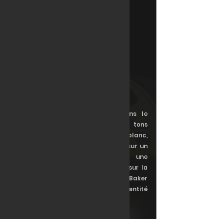
vernis sélectif métallisé/glossy. 
La livrée Redline Italia donne dans le 
sombre et chaud avec des tons 
rouges/noir/argent et un peu de blanc, 
tandis que la livrée Walker RT mise sur un 
emploi de couleurs multiples et une 
asymétrie plus assumée, reprenant sur la 
moitié gauche l'idéntité O'Baker 
Motorsports combinée avec l'identité 
Mythos Compétition sur le côté droit. 