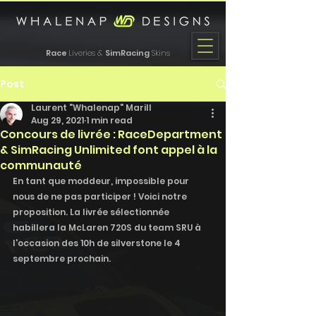
Race
Liveries &
SimRacing
Skins
Post
Laurent "Whalenap" Marill
Aug 29, 2021
1 min read
Concours de livrée : RaceDepartment
& SimRacing Unlimited font appel à la
communauté
En tant que moddeur, impossible pour 
nous de ne pas participer ! Voici notre 
proposition. La livrée sélectionnée 
habillera la McLaren 720S du team SRU à 
l'occasion des 10h de silverstone le 4 
septembre prochain. 