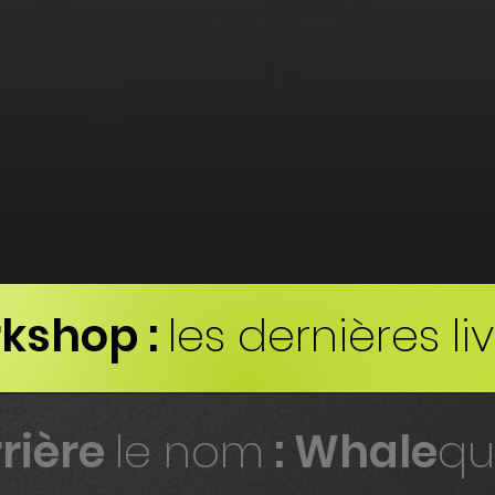
kshop :
les dernières li
rière
le nom
: Whale
qu