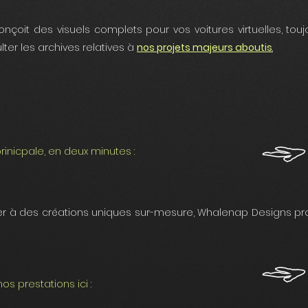
çoit des visuels complets pour vos voitures virtuelles, touj
lter les archives relatives à
nos projets majeurs aboutis
.
prinicpale, en deux minutes :
ter à des créations uniques sur-mesure, Whalenap Designs pr
nos prestations ici :