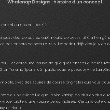
Whalenap Designs : histoire d'un concept
e au milieu des années 90.
eux vidéo, de course automobile, de dessin et d'art en général
t pas encore de nom. En 1995, il moddait déjà des jeux de cou
00, et après une pause de quelques années avec les livrées de 
ite Gran Turismo Sports, où il publia sous le pseudonyme Lar
tomobile, avec des écuries de course originales que vous pou
me du loisir vidéo ludique, le Sim Racing, de plus en plus ou
rtuel pilotera une voiture personnalisée. Certains opteront p
symétrique...