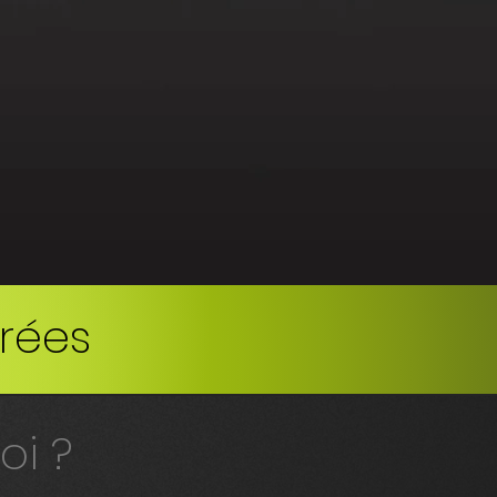
vrées
oi ?