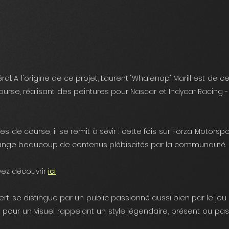
. A l'origine de ce projet, Laurent "Whalenap" Marill est de c
rse, réalisant des peintures pour Nascar et Indycar Racing -
course, il se remit à sévir : cette fois sur Forza Motorsport 1
ryOrange beaucoup de contenus plébiscités par la communauté.
vez découvrir
ici
.
vert, se distingue par un public passionné aussi bien par le j
our un visuel rappelant un style légendaire, présent ou pass