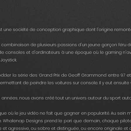
 une société de conception graphique dont l'origine remont
 combinaison de plusieurs passions d'un jeune garçon féru de j
de consoles et d'ordinateurs à une époque où le gaming n'avai
Joystick.
modder la série des Grand Prix de Geoff Grammond entre 97 et 20
ermettant de peindre les voitures sur console. Il y eut ensu
t années, nous avons créé tout un univers autour du sport au
e où le jeu vidéo ne fait que gagner en popularité. Au sein mê
. Whalenap Designs prend le pari que demain, chaque pilote vi
t agressive, ou sobre et distinguée, ou encore originale et a